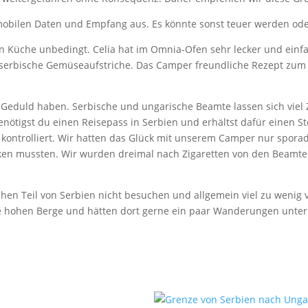
mobilen Daten und Empfang aus. Es könnte sonst teuer werden oder
en Küche unbedingt. Celia hat im Omnia-Ofen sehr lecker und einfa
nd serbische Gemüseaufstriche. Das Camper freundliche Rezept zum 
 Geduld haben. Serbische und ungarische Beamte lassen sich viel Z
ötigst du einen Reisepass in Serbien und erhältst dafür einen Stem
er kontrolliert. Wir hatten das Glück mit unserem Camper nur spo
ken mussten. Wir wurden dreimal nach Zigaretten von den Beamten
chen Teil von Serbien nicht besuchen und allgemein viel zu wenig
e hohen Berge und hätten dort gerne ein paar Wanderungen unte