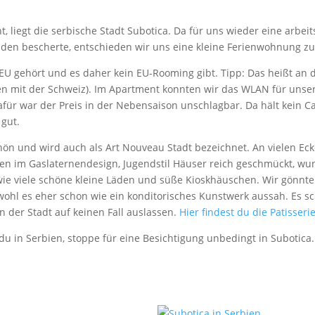
, liegt die serbische Stadt Subotica. Da für uns wieder eine arbei
den bescherte, entschieden wir uns eine kleine Ferienwohnung zu
U gehört und es daher kein EU-Rooming gibt. Tipp: Das heißt an d
en mit der Schweiz). Im Apartment konnten wir das WLAN für unsere
ür war der Preis in der Nebensaison unschlagbar. Da hält kein C
 gut.
ön und wird auch als Art Nouveau Stadt bezeichnet. An vielen Ecken
en im Gaslaternendesign, Jugendstil Häuser reich geschmückt, wun
e viele schöne kleine Läden und süße Kioskhäuschen. Wir gönnten
hl es eher schon wie ein konditorisches Kunstwerk aussah. Es sch
in der Stadt auf keinen Fall auslassen.
Hier findest du die Patisserie
du in Serbien, stoppe für eine Besichtigung unbedingt in Subotica.