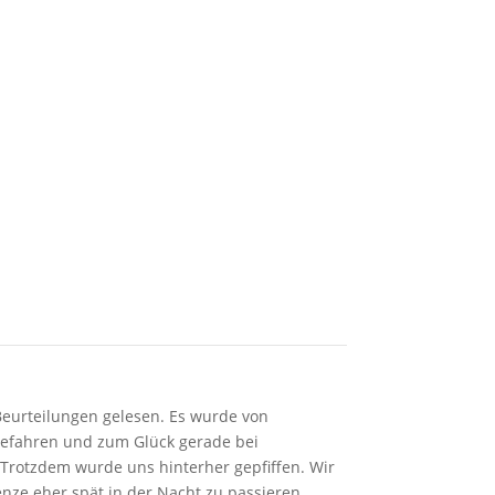
Beurteilungen gelesen. Es wurde von
gefahren und zum Glück gerade bei
 Trotzdem wurde uns hinterher gepfiffen. Wir
ze eher spät in der Nacht zu passieren.